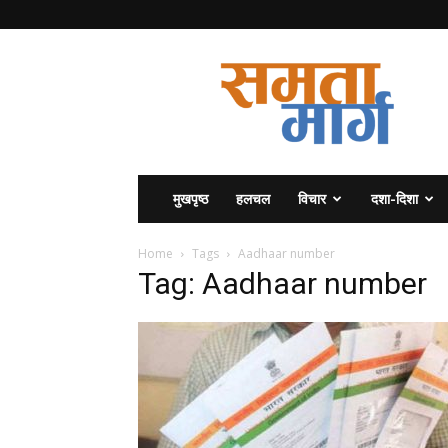
समता
मार्ग
मुखपृष्ठ
हलचल
विचार
दशा-दिशा
Home
Tags
Aadhaar number
Tag: Aadhaar number