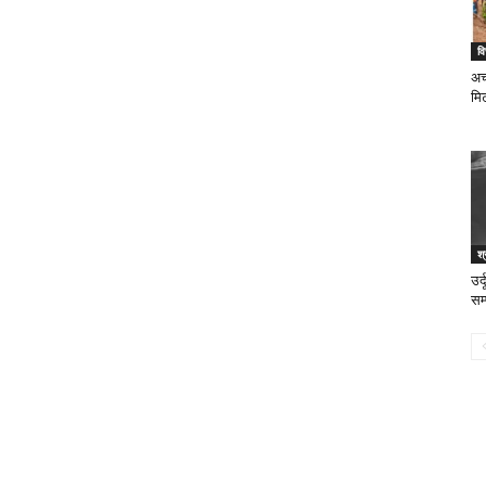
वि
अच
मि
श्
उर
सम