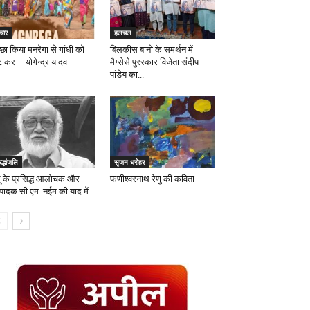
चार
हलचल
्छा किया मनरेगा से गांधी को
बिलकीस बानो के समर्थन में
टाकर – योगेन्द्र यादव
मैग्सेसे पुरस्कार विजेता संदीप
पांडेय का...
रद्धांजलि
सृजन धरोहर
्दू के प्रसिद्ध आलोचक और
फणीश्वरनाथ रेणु की कविता
्पादक सी.एम. नईम की याद में