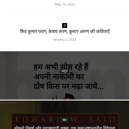
May 16, 2025
0
शिव कुमार पराग, केशव शरण, कुमार अरुण की कविताएँ
January 2, 2022
कार्टून
शोध
ओस्लो विमर्श और प्राच्यवादी चश्मा: एक समाजशास्त्रीय विवेचना