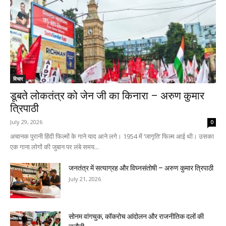
विचार
डूबते लोकतंत्र को जेन जी का किनारा – अरुण कुमार
त्रिपाठी
July 29, 2026
0
अचानक पुरानी हिंदी फिल्मों के गाने याद आने लगे। 1954 में ‘जागृति’ फिल्म आई थी। उसका
एक गाना लोगों की जुबान पर लंबे समय...
जनतंत्र में सत्याग्रह और विघ्नसंतोषी – अरुण कुमार त्रिपाठी
July 21, 2026
सोनम वांगचुक, कॉकरोच आंदोलन और राजनीतिक दलों की