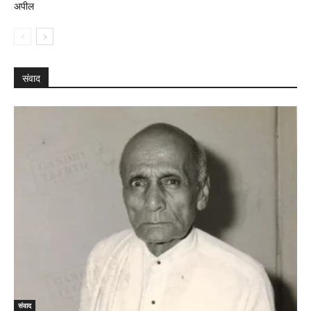
अपील
संवाद
संवाद