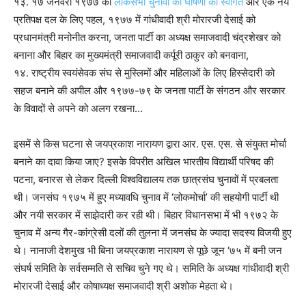
१३. १७ जनवरी १९७७ को
लोकसभा चुनावों की घोषणा का स्वागत
और एक नये
प्रतिपक्ष दल के लिए पहल, १९७७ में गांधीवादी श्री मोरारजी देसाई को
प्रधानमंत्री मनोनीत करना, जनता पार्टी का अध्यक्ष समाजवादी चंद्रशेखर को
बनाना और बिहार का मुख्यमंत्री समाजवादी कर्पूरी ठाकुर को बनवाना,
१४. राष्ट्रीय स्वयंसेवक संघ से मुस्लिमों और महिलाओं के लिए हिस्सेदारी को
सहज बनाने की अपील और १९७७-७९ के जनता पार्टी के संगठन और सरकार
के विवादों से अपने को अलग रखना…
इसमें से किस घटना से जयप्रकाश नारायण द्वारा आर. एस. एस. से संयुक्त मोर्चा
बनाने का दावा किया जाए? इसके विपरीत अखिल भारतीय विद्यार्थी परिषद की
पटना, बनारस से लेकर दिल्ली विश्वविद्यालय तक छात्रसंघ चुनावों में प्रबलता
थी। जनसंघ १९७५ में हुए मध्यावधि चुनाव में ‘लोकमोर्चा’ की सहयोगी पार्टी थी
और नयी सरकार में साझेदारी कर रही थी। बिहार विधानसभा में भी १९७२ के
चुनाव में अन्य गैर-कांग्रेसी दलों की तुलना में जनसंघ के ज्यादा सदस्य विजयी हुए
थे। नानाजी देशमुख भी बिना जयप्रकाश नारायण से पूछे जून ‘७५ में बनी जन
संघर्ष समिति के सर्वसम्मति से सचिव चुने गए थे। समिति के अध्यक्ष गांधीवादी श्री
मोरारजी देसाई और कोषाध्यक्ष समाजवादी श्री अशोक मेहता थे।