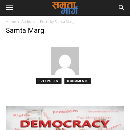
Home
Authors
Posts by Samta Marg
Samta Marg
1717 POSTS
0 COMMENTS