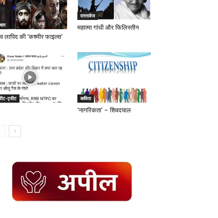
दस्तावेज
चार
महात्मा गांधी और फिलिस्तीन
व लापिद की ‘कश्मीर फाइल्स’
वीट-ट्वीट
कविता
‘नागरिकता’ – शिवदयाल