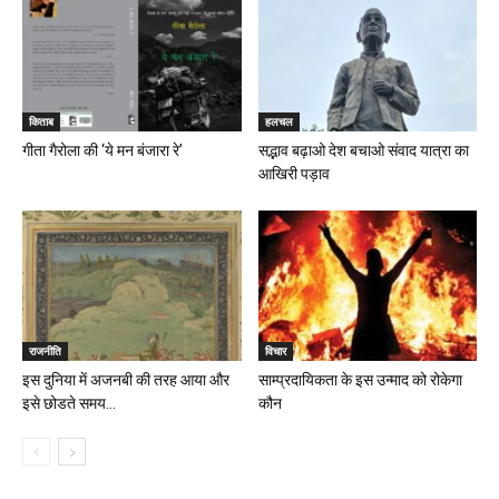
किताब
हलचल
गीता गैरोला की ‘ये मन बंजारा रे’
सद्भाव बढ़ाओ देश बचाओ संवाद यात्रा का
आखिरी पड़ाव
राजनीति
विचार
इस दुनिया में अजनबी की तरह आया और
साम्प्रदायिकता के इस उन्माद को रोकेगा
इसे छोडते समय...
कौन