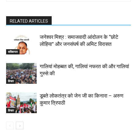
RELATED ARTICLES
जनेश्वर मिश्र : समाजवादी आंदोलन के “छोटे
लोहिया” और जनसंघर्ष की अमिट विरासत
शख्सियत
गालियां मोहब्बत की, गालियां नफरत की और गालियां
गुस्से की
विचार
डूबते लोकतंत्र को जेन जी का किनारा – अरुण
कुमार त्रिपाठी
विचार