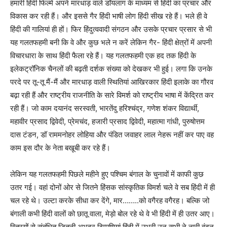
हमारी हिंदी फिल्में अपने मारधाड़ वाले डॉयलाग के माध्यम से हिंदी का प्रचार और
विकास कर रही हैं। और इससे गैर हिंदी भाषी लोग हिंदी सीख रहे हैं। भले ही वे
हिंदी की गालियां ही हों। फिर हिंदुत्ववादी संगठन और उसके प्रचार प्रसार से भी
यह गलतफहमी बनी कि वे और कुछ भले न करें लेकिन गैर- हिंदी क्षेत्रों में अपनी
विचारधारा के साथ हिंदी फैला रहे हैं। यह गलतफहमी एक हद तक हिंदी के
इलेकट्रॉनिक चैनलों की बढ़ती दर्शक संख्या को देखकर भी हुई। लगा कि उनके
परदे पर तू-तू मैं-मैं और मारधाड़ वाली स्थितियां आखिरकार हिंदी इलाके का गौरव
बढ़ा रही हैं और राष्ट्रीय राजनीति के सारे विमर्श को राष्ट्रीय भाषा में केंद्रित कर
रही हैं। जो काम दयानंद सरस्वती, भारतेंदु हरिश्चंद्र, गणेश शंकर विद्यार्थी,
महावीर प्रसाद द्विवेदी, प्रेमचंद, हजारी प्रसाद द्विवेदी, महात्मा गांधी, पुरुषोत्तम
दास टंडन, डॉ राममनोहर लोहिया और पंडित जवाहर लाल नेहरू नहीं कर पाए वह
काम इस दौर के नेता बखूबी कर रहे हैं।
लेकिन यह गलतफहमी पिछले महीने हुए पश्चिम बंगाल के चुनावों में काफी कुछ
उतर गई। वहां दोनों ओर से जितने हिंसक सांस्कृतिक विमर्श चले वे सब हिंदी में ही
चल रहे थे। उल्टा करके सीधा कर देंगे, मार……..को वगैरह वगैरह। बल्कि जो
बंगाली कभी हिंदी वालों को छातू वाला, मेड़ो बोल रहे थे वे भी हिंदी में ही उतर आए।
स्त्रियों से संबंधित जितनी अभद्र टिप्पणियां हिंदी में उभरी उन सभी ने नारी वंदन