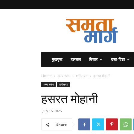
समता
मार्ग
मुखपृष्ठ
हलचल
विचार
दशा-दिशा
Home
अन्य स्तंभ
शख्सियत
हसरत मोहानी
अन्य स्तंभ
शख्सियत
हसरत मोहानी
July 15, 2025
Share