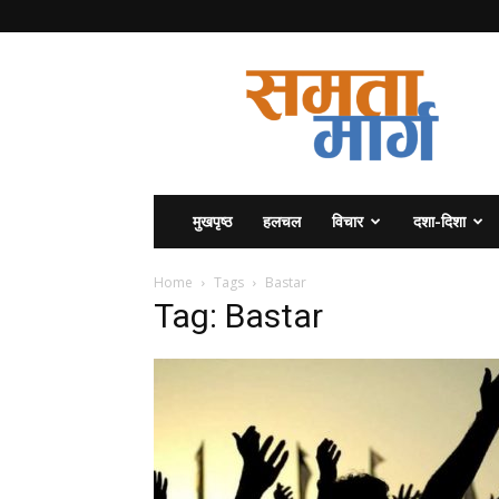
समता
मार्ग
मुखपृष्ठ
हलचल
विचार
दशा-दिशा
Home
Tags
Bastar
Tag: Bastar