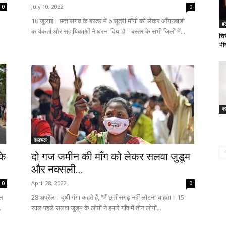
July 10, 2022
0
0
10 जुलाई। छत्तीसगढ़ के बस्तर में 6 सूत्री माँगों को लेकर आँगनबाड़ी
ह
कार्यकर्ता और सहायिकाओं ने धरना दिया है। बस्तर के सभी जिलों में...
चित
भी
का
हलचल
के
दो गज जमीन की माँग को लेकर सलवा जुडूम
और नक्सली...
April 28, 2022
0
0
ाल
28 अप्रैल। दुधी गंगा कहते हैं, “मैं छत्तीसगढ़ नहीं लौटना चाहता। 15
.
साल पहले सलवा जुडूम के लोगों ने हमारे गाँव में तीन लोगों...