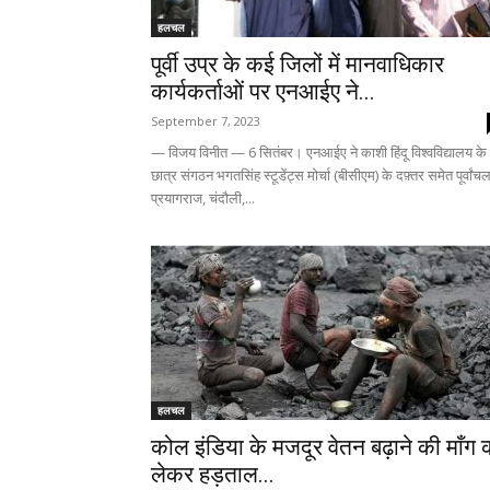
हलचल
पूर्वी उप्र के कई जिलों में मानवाधिकार
कार्यकर्ताओं पर एनआईए ने...
September 7, 2023
— विजय विनीत — 6 सितंबर। एनआईए ने काशी हिंदू विश्वविद्यालय के
छात्र संगठन भगतसिंह स्टूडेंट्स मोर्चा (बीसीएम) के दफ़्तर समेत पूर्वांच
प्रयागराज, चंदौली,...
हलचल
कोल इंडिया के मजदूर वेतन बढ़ाने की माँग 
लेकर हड़ताल...