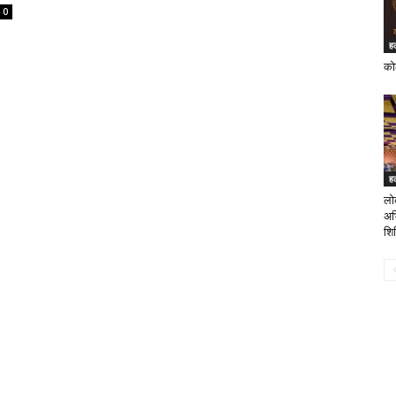
0
ह
कोल
ह
लोक
अभि
शि