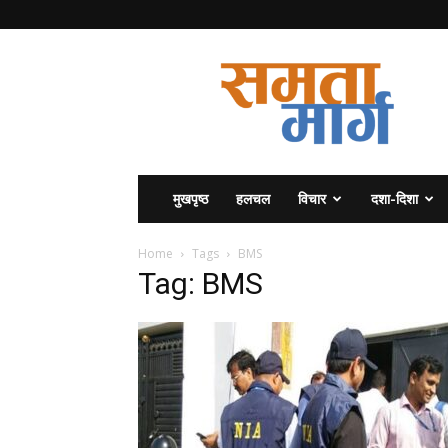
समता
मार्ग
मुखपृष्ठ
हलचल
विचार
दशा-दिशा
Home
Tags
BMS
Tag: BMS