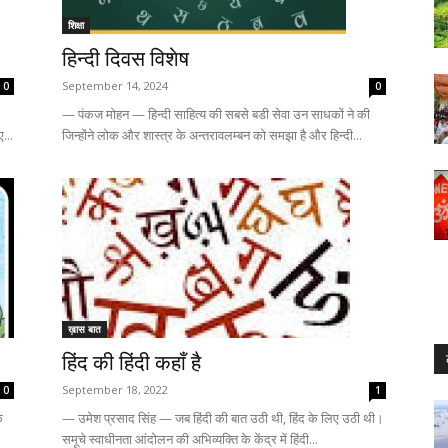
शिक्षा
हिन्दी दिवस विशेष
September 14, 2024
0
0
— पंकज मोहन — हिन्दी साहित्य की सबसे बडी सेवा उन साधकों ने की
जिन्होंने लोक और शास्त्र के अन्तरावलम्बन को समझा है और हिन्दी...
...
ख़ास बात
हिंद की हिंदी कहाँ है
September 18, 2022
0
1
े
— उमेश प्रसाद सिंह — जब हिंदी की बात उठी थी, हिंद के लिए उठी थी।
समूचे स्वाधीनता आंदोलन की अभिव्यक्ति के केंद्र में हिंदी...