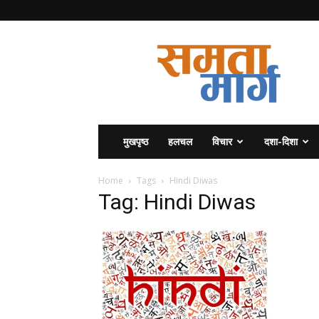
समता
मार्ग
मुखपृष्ठ
हलचल
विचार
दशा-दिशा
Home
Tags
Hindi Diwas
Tag: Hindi Diwas