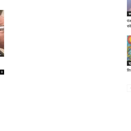
र
पं
सं
स
वि
0