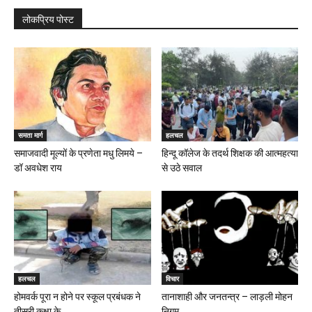
लोकप्रिय पोस्ट
समता मार्ग
हलचल
समाजवादी मूल्यों के प्रणेता मधु लिमये –
हिन्दू कॉलेज के तदर्थ शिक्षक की आत्महत्या
डॉ अवधेश राय
से उठे सवाल
हलचल
विचार
होमवर्क पूरा न होने पर स्कूल प्रबंधक ने
तानाशाही और जनतन्त्र – लाड़ली मोहन
तीसरी कक्षा के...
निगम