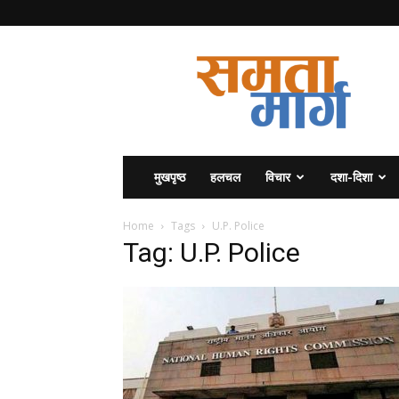
समता
मार्ग
मुखपृष्ठ
हलचल
विचार
दशा-दिशा
Home
Tags
U.P. Police
Tag: U.P. Police