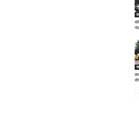
वि
सं
नं
वि
क्
सीख