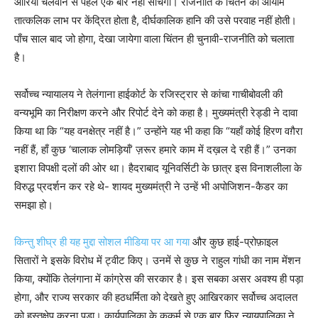
आरियाँ चलवाने से पहले एक बार नहीं सोचेगा। राजनीति के चिंतन का आयाम
तात्कलिक लाभ पर केंद्रित होता है, दीर्घका​लिक हानि की उसे परवाह नहीं होती।
पाँच साल बाद जो होगा, देखा जायेगा वाला चिंतन ही चुनावी-राजनीति को चलाता
है।
सर्वोच्च न्यायालय ने तेलंगाना हाईकोर्ट के रजिस्ट्रार से कांचा गाचीबोवली की
वन्यभूमि का निरीक्षण करने और रिपोर्ट देने को कहा है। मुख्यमंत्री रेड्डी ने दावा
किया था कि “यह वनक्षेत्र नहीं है।” उन्होंने यह भी कहा कि “यहाँ कोई हिरण वग़ैरा
नहीं हैं, हाँ कुछ ‘चालाक लोमड़ियाँ’ ज़रूर हमारे काम में दख़ल दे रही हैं।” उनका
इशारा विपक्षी दलों की ओर था। हैदराबाद यूनिवर्सिटी के छात्र इस विनाशलीला के
विरुद्ध प्रदर्शन कर रहे थे- शायद मुख्यमंत्री ने उन्हें भी अपोजिशन-कैडर का
समझा हो।
किन्तु शीघ्र ही यह मुद्दा सोशल मीडिया पर आ गया
और कुछ हाई-प्रोफ़ाइल ​
सितारों ने इसके विरोध में ट्वीट किए। उनमें से कुछ ने राहुल गांधी का नाम मेंशन
किया, क्योंकि तेलंगाना में कांग्रेस की सरकार है। इस सबका असर अवश्य ही पड़ा
होगा, और राज्य सरकार की हठधर्मिता को देखते हुए आखिरकार सर्वोच्च अदालत
को हस्तक्षेप करना पड़ा। कार्यपालिका के कुकर्म से एक बार फिर न्यायपालिका ने