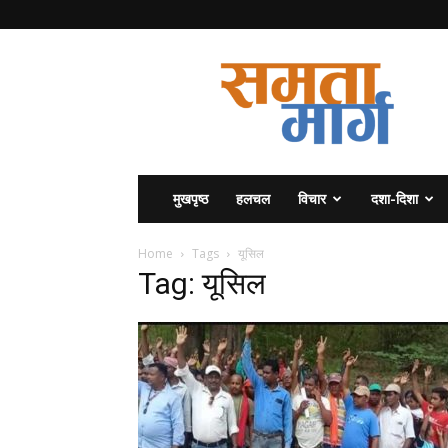
समता
मार्ग
मुखपृष्ठ
हलचल
विचार
दशा-दिशा
Home
Tags
यूसिल
Tag: यूसिल