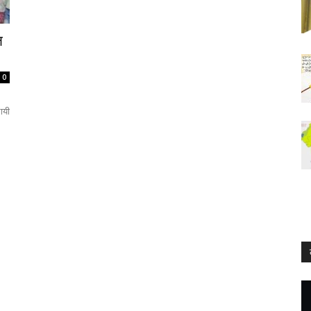
ल
0
थायी