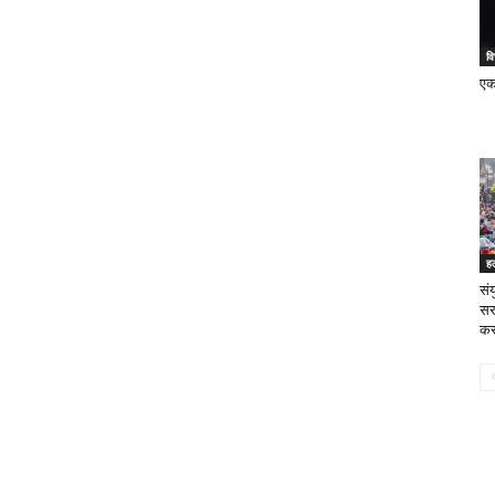
वि
एक 
ह
संय
सर
करन