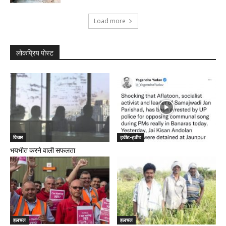
Load more
लोकप्रिय पोस्ट
विचार
ट्वीट-ट्वीट
भयभीत करने वाली सफलता
हलचल
हलचल