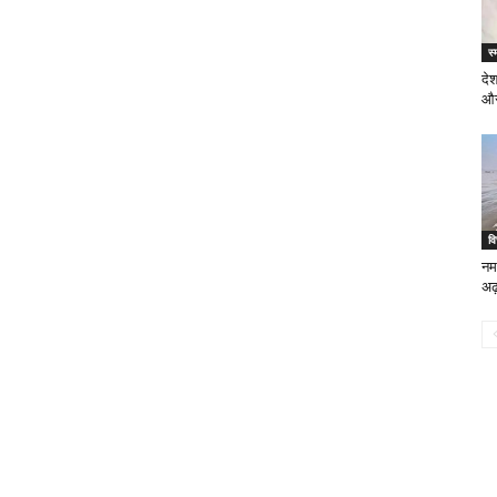
स्
देश
और
वि
नम
अढ