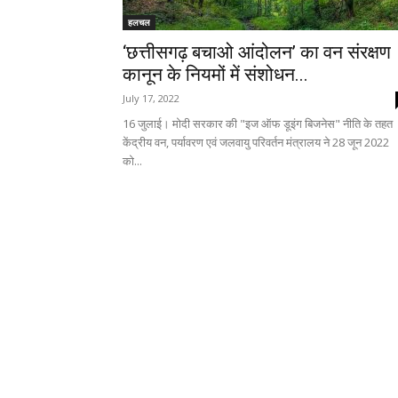
हलचल
‘छत्तीसगढ़ बचाओ आंदोलन’ का वन संरक्षण
कानून के नियमों में संशोधन...
July 17, 2022
16 जुलाई। मोदी सरकार की "इज ऑफ डूइंग बिजनेस" नीति के तहत
केंद्रीय वन, पर्यावरण एवं जलवायु परिवर्तन मंत्रालय ने 28 जून 2022
को...