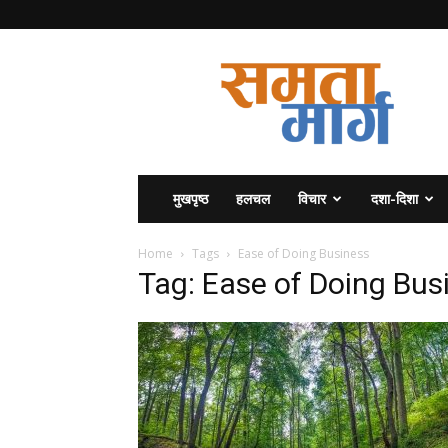
समता
मार्ग
मुखपृष्ठ
हलचल
विचार
दशा-दिशा
Home
Tags
Ease of Doing Business
Tag: Ease of Doing Bus