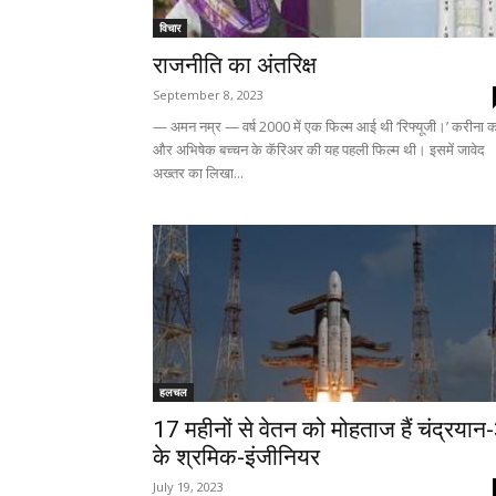
विचार
राजनीति का अंतरिक्ष
September 8, 2023
— अमन नम्र — वर्ष 2000 में एक फिल्म आई थी ‘रिफ्यूजी।’ करीना क
और अभिषेक बच्चन के कॅरिअर की यह पहली फिल्म थी। इसमें जावेद
अख्तर का लिखा...
हलचल
17 महीनों से वेतन को मोहताज हैं चंद्रयान
के श्रमिक-इंजीनियर
July 19, 2023