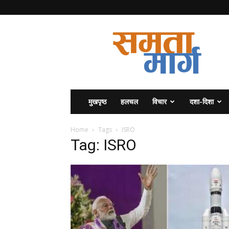
समता
मार्ग
मुखपृष्ठ
हलचल
विचार
दशा-दिशा
Home
Tags
ISRO
Tag: ISRO