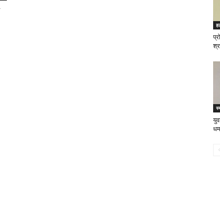
म
ह
प्
श्र
स्
युव
धर्