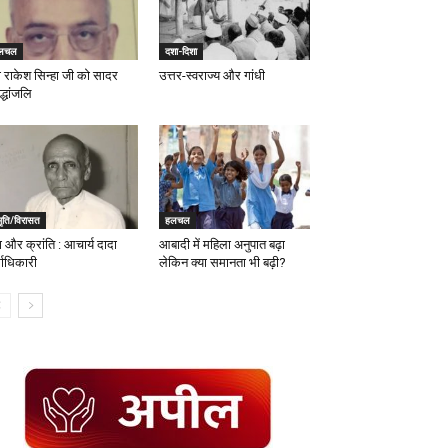
लचल
दशा-दिशा
रो राकेश सिन्हा जी को सादर
उत्तर-स्वराज्य और गांधी
द्धांजलि
मृति/विरासत
हलचल
ा और क्रांति : आचार्य दादा
आबादी में महिला अनुपात बढ़ा
माधिकारी
लेकिन क्या समानता भी बढ़ी?