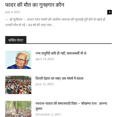
फादर की मौत का गुनहगार कौन
July 6, 2021
0
— डॉ सुनीलम — फादर स्टेन स्वामी की अंतरिम जमानत की सुनवाई पूरी होने से पहले ही
उनकी मौत हो गई। 84 वर्ष की उम्र तक...
चर्चित पोस्ट
नन्द चतुर्वेदी कवि ही नहीं, समाजकर्मी भी थे
April 16, 2023
दिल्ली देहात का सब्र अब संघर्ष में बदला
June 12, 2025
स्वराज-यात्रा की समाजवादी दिशा – चौखम्भा राज : आनन्द
कुमार
December 2, 2021