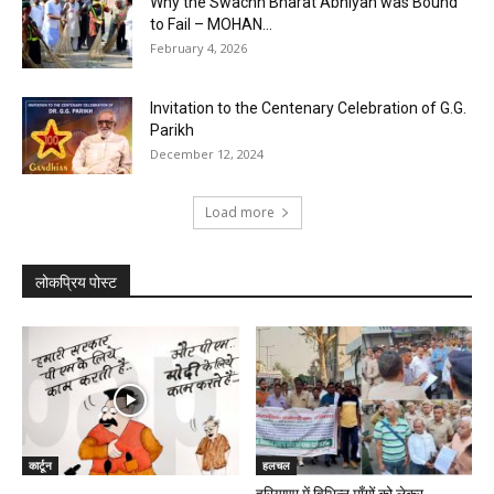
Why the Swachh Bharat Abhiyan was Bound
to Fail – MOHAN...
February 4, 2026
Invitation to the Centenary Celebration of G.G.
Parikh
December 12, 2024
Load more
लोकप्रिय पोस्ट
कार्टून
हलचल