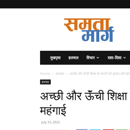
समता
मार्ग
मुखपृष्ठ
हलचल
विचार
दशा-दिशा
Home
हलचल
अच्छी और ऊॅंची शिक्षा के सपनों को कुचल रही महं
हलचल
अच्छी और ऊॅंची शिक्ष
महंगाई
July 25, 2023