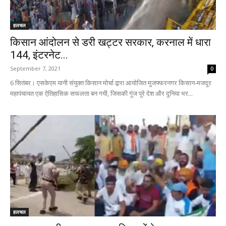
हलचल
किसान आंदोलन से डरी खट्टर सरकार, करनाल में धारा
144, इंटरनेट...
September 7, 2021
0
6 सितंबर। एसकेएम यानी संयुक्त किसान मोर्चा द्वारा आयोजित मुजफ्फरनगर किसान-मजदूर
महापंचायत एक ऐतिहासिक सफलता बन गयी, जिसकी गूंज पूरे देश और दुनिया भर...
हलचल