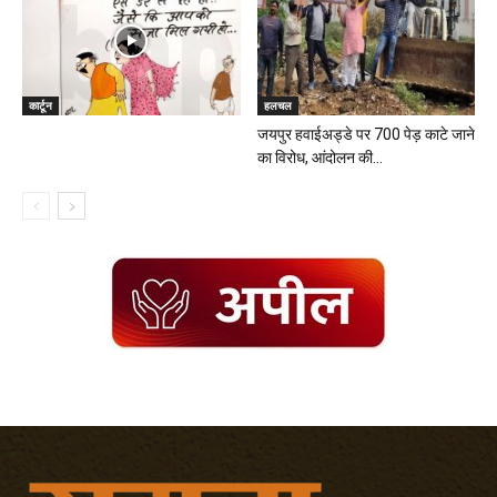
कार्टून
हलचल
जयपुर हवाईअड्डे पर 700 पेड़ काटे जाने
का विरोध, आंदोलन की...