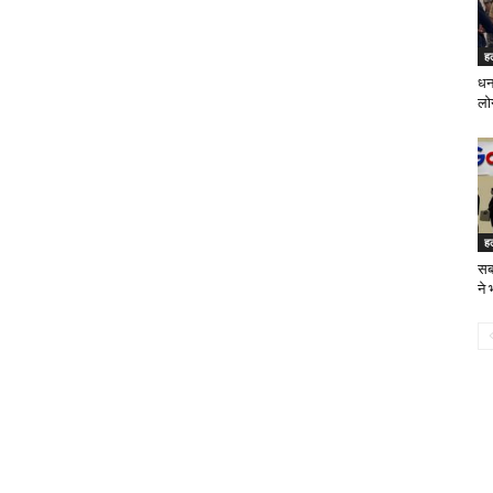
ह
धन
लोग
ह
सब
ने