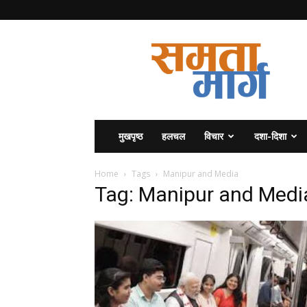
समता
मार्ग
मुखपृष्ठ
हलचल
विचार
दशा-दिशा
Home
Tags
Manipur and Media
Tag: Manipur and Medi