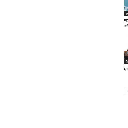
ह
स्ट
भर्
वि
इस 