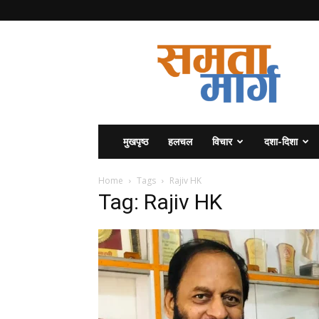
समता
मार्ग
मुखपृष्ठ
हलचल
विचार
दशा-दिशा
Home
Tags
Rajiv HK
Tag: Rajiv HK