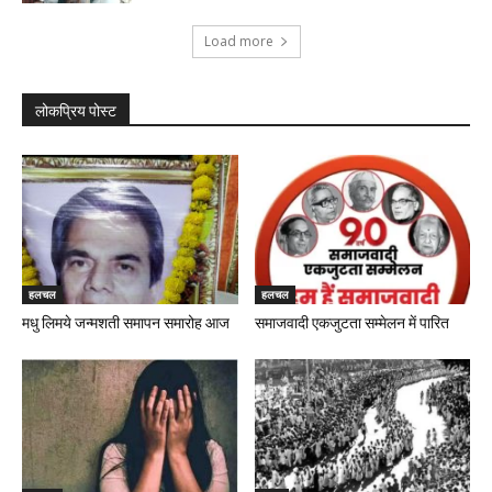
Load more
लोकप्रिय पोस्ट
हलचल
हलचल
मधु लिमये जन्मशती समापन समारोह आज
समाजवादी एकजुटता सम्मेलन में पारित