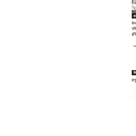
ह
के
परि
इंड
वि
हन