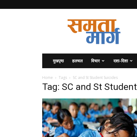
समता
मार्ग
मुखपृष्ठ
हलचल
विचार
दशा-दिशा
Home
Tags
SC and St Student Suicides
Tag: SC and St Student