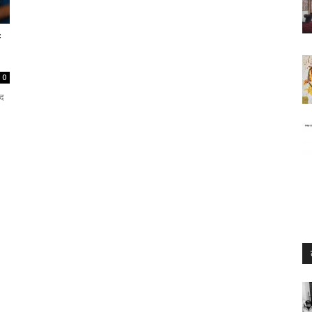
ं
0
हद