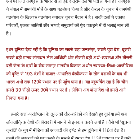
अब पराजित कांग्रेस के भीतर से ही एक क्षेत्रीय दल भी पैदा हो गया है। कांग्रेस
ने बंगाल में वामपंथी मोर्चे के साथ गठबंधन किया है और केरल के चुनाव में वामपंथी
गठबंधन के खिलाफ गठबंधन बनाकर चुनाव मैदान में है। बाकी दलों ने एकाध
परिवारों, एकाध जातियों और भाषाई समुदायों की पूंछ पकड़ने में ही भलाई मान ली
है।
इधर दुनिया देख रही है कि दुनिया का सबसे बड़ा जनतंत्र, सबसे युवा देश, दूसरी
सबसे बड़ी मानव संसाधन लैस आर्थिकी और तीसरी बड़ी अर्थ-व्यवस्था और तीसरी
बड़ी सेना के दावों के बीच समग्र मानवीय विकास अर्थात स्वास्थ्य-शिक्षा-आजीविका
की दृष्टि से 193 देशों में बाजार-आधारित वैश्वीकरण के तीन दशकों के बाद भी
भारत अभी तक 129वें स्थान पर ही पहुँच पाया है। यह बहुचर्चित रहा है कि चीन
हमसे 39 सीढ़ी ऊपर 90वें स्थान पर है। लेकिन अब बांग्लादेश भी हमसे आगे
निकल गया है।
हमारे सत्ता-प्रतिष्ठान के तुगलकी तौर-तरीकों को देखते हुए दुनिया हमें अब
लोकतांत्रिक देशों की बिरादरी में मानने से इनकार करने लगी है। वैसे भी ‘सूचना
क्रांति’ के युग में मीडिया की आजादी की दृष्टि से हम दुनिया में 116वां देश हैं।
बच्चों की जरूरतों को पूरा करने के मामले में हमारा देश 113वें पायदान पर है तभी