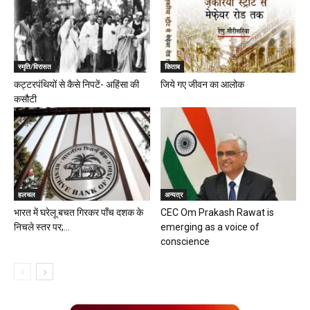
स्मृति/विरासत
किताब
कट्टरपंथियों से कैसे निपटें- अहिंसा की
जिये गए जीवन का आलोक
कसौटी
हलचल
अन्यत्र
भारत में घरेलू बचत गिरकर पॉंच दशक के
CEC Om Prakash Rawat is
निचले स्तर पर;...
emerging as a voice of
conscience