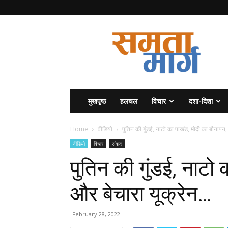
समता
मार्ग
मुखपृष्ठ
हलचल
विचार
दशा-दिशा
Home
वीडियो
पुतिन की गुंडई, नाटो का पाखंड, मोदी का बौनापन,
वीडियो
विचार
संवाद
पुतिन की गुंडई, नाटो
और बेचारा यूक्रेन…
February 28, 2022