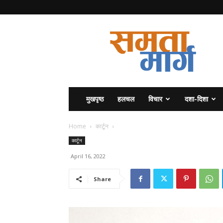
समता
मार्ग
मुखपृष्ठ
हलचल
विचार
दशा-दिशा
Home
कार्टून
कार्टून
April 16, 2022
Share