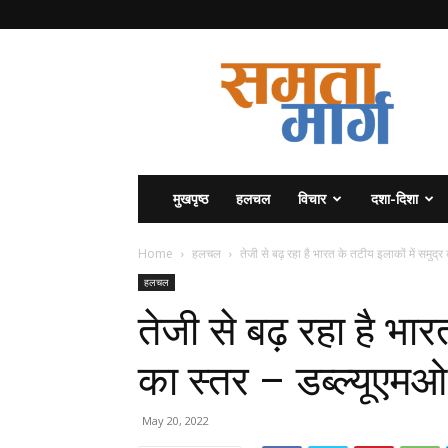
समता
मार्ग
मुखपृष्ठ
हलचल
विचार
दशा-दिशा
Home
हलचल
तेजी से बढ़ रहा है भारत के तटीय इलाकों में समुद्र 
हलचल
तेजी से बढ़ रहा है भार
का स्तर – डब्ल्यूएमओ
May 20, 2022