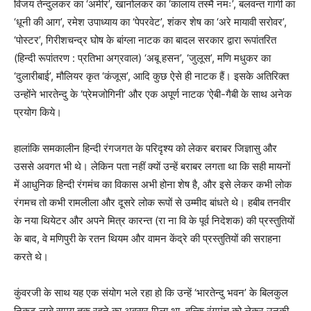
विजय तेन्दुलकर का ‘अमीर’, खानोलकर का ‘कालाय तस्मै नमः’, बलवन्त गार्गी का
‘धूनी की आग’, रमेश उपाध्याय का ‘पेपरवेट’, शंकर शेष का ‘अरे मायावी सरोवर’,
‘पोस्टर’, गिरीशचन्द्र घोष के बांग्ला नाटक का बादल सरकार द्वारा रूपांतरित
(हिन्दी रूपांतरण : प्रतिभा अग्रवाल) ‘अबू हसन’, ‘जुलूस’, मणि मधुकर का
‘दुलारीबाई’, मौलियर कृत ‘कंजूस’, आदि कुछ ऐसे ही नाटक हैं। इसके अतिरिक्त
उन्होंने भारतेन्दु के ‘प्रेमजोगिनी’ और एक अपूर्ण नाटक ‘ऐबी-गैबी के साथ अनेक
प्रयोग किये।
हालांकि समकालीन हिन्दी रंगजगत के परिदृश्य को लेकर बराबर जिज्ञासु और
उससे अवगत भी थे। लेकिन पता नहीं क्यों उन्हें बराबर लगता था कि सही मायनों
में आधुनिक हिन्दी रंगमंच का विकास अभी होना शेष है, और इसे लेकर कभी लोक
रंगमच तो कभी रामलीला और दूसरे लोक रूपों से उम्मीद बांधते थे। हबीब तनवीर
के नया थियेटर और अपने मित्र कारन्त (रा ना वि के पूर्व निदेशक) की प्रस्तुतियों
के बाद, वे मणिपुरी के रतन थियम और वामन केंद्रे की प्रस्तुतियों की सराहना
करते थे।
कुंवरजी के साथ यह एक संयोग भले रहा हो कि उन्हें ‘भारतेन्दु भवन’ के बिलकुल
निकट लम्बे समय तक रहने का अवसर मिला था, बल्कि रंगमंच को लेकर उनकी