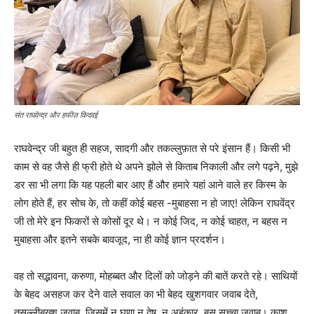
संत राघवेन्द्र और हफीज़ किदवई
राघवेन्द्र जी बहुत ही सहज, सादगी और तकल्लुफ़ात से परे इंसान हैं। किसी भी
काम से वह जैसे ही फ्री होते थे अपने झोले से किताब निकाली और लगे पढ़ने, मुझे
डर सा भी लगा कि यह पहली बार आए हैं और हमारे यहां आने वाले हर किस्म के
लोग होते हैं, हर सोच के, तो कहीं कोई बहस -मुबाहसा न हो जाए! लेकिन राघवेंद्र
जी तो मेरे इन फिकरों से कोसों दूर थे। न कोई जिद, न कोई चाहत, न बहस न
मुबाहसा और इतने सबके बावजूद, ना ही कोई ज्ञान प्रदर्शन।
वह तो सद्भावना, करुणा, मोहब्बत और दिलों को जोड़ने की बातें करते रहे। साथियों
के बेहद असहज कर देने वाले सवाल का भी बेहद खुशगवार जवाब देते,
तसल्लीबख़्श जवाब, जिसमें न घृणा न द्वेष, न अहंकार, बस सच्चा जवाब। काश