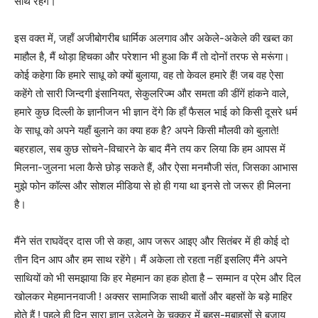
साथ रहेंगे।
इस वक्त में, जहाँ अजीबोगरीब धार्मिक अलगाव और अकेले-अकेले की खब्त का
माहौल है, मैं थोड़ा हिचका और परेशान भी हुआ कि मैं तो दोनों तरफ से मरूंगा।
कोई कहेगा कि हमारे साधू को क्यों बुलाया, वह तो केवल हमारे हैं! जब वह ऐसा
कहेंगे तो सारी जिन्दगी इंसानियत, सेकुलरिज्म और समता की डींगें हांकने वाले,
हमारे कुछ दिल्ली के ज्ञानीजन भी ज्ञान देंगे कि हाँ फैसल भाई को किसी दूसरे धर्म
के साधू को अपने यहाँ बुलाने का क्या हक है? अपने किसी मौलवी को बुलाते!
बहरहाल, सब कुछ सोचने-विचारने के बाद मैंने तय कर लिया कि हम आपस में
मिलना-जुलना भला कैसे छोड़ सकते हैं, और ऐसा मनमौजी संत, जिसका आभास
मुझे फोन कॉल्स और सोशल मीडिया से हो ही गया था इनसे तो जरूर ही मिलना
है।
मैंने संत राघवेंद्र दास जी से कहा, आप जरूर आइए और सितंबर में ही कोई दो
तीन दिन आप और हम साथ रहेंगे। मैं अकेला तो रहता नहीं इसलिए मैंने अपने
साथियों को भी समझाया कि हर मेहमान का हक होता है – सम्मान व प्रेम और दिल
खोलकर मेहमाननवाजी ! अक्सर सामाजिक साथी बातों और बहसों के बड़े माहिर
होते हैं ! पहले ही दिन सारा ज्ञान उड़ेलने के चक्कर में बहस-मुबाहसों से बजाय