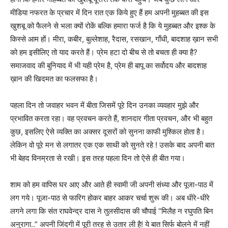
मीडिया नफरत के प्रचार में दिन रात एक किये हुए हैं हम अपनी मुहब्बत की इस
खुशबू को फैलने से भला क्यों रोकें बल्कि हमारा फर्ज है कि ये मुहब्बत और इश्क के
किस्से आम हों। मीरा, कबीर, बुल्लेशाह, रैदास, रसखान, गाँधी, बादशाह ख़ान सभी
को हम इसीलिए तो याद करते हैं। प्रेम हटा दो बीच से तो बचता ही क्या है?
समाजवाद की बुनियाद में भी यही प्रेम है, प्रेम ही बापू का सर्वोदय और बादशाह
ख़ान की खिदमत का फलसफा है।
पहला दिन तो जवाहर भवन में बीता जिसमें पूरे दिन उनका व्यवहार मुझे और
प्रभावित करता रहा। वह प्रवचन करते हैं, शानदार गीता प्रवचन, और भी बहुत
कुछ, इसलिए ऐसे व्यक्ति का अक्सर दूसरों को सुनना काफी मुश्किल होता है।
लेकिन वो पूरे मन से लगातर एक एक साथी को सुनते रहे ! उसके बाद अपनी बात
भी बेहद विनम्रता से रखी। इस तरह पहला दिन तो ऐसे ही बीत गया।
शाम को हम वापिस घर आए और आते ही स्वामी जी अपनी संध्या और पूजा-पाठ में
लग गये। पूजा-पाठ से फारिग होकर बाहर आकर चर्चा शुरू की। अब धीरे-धीरे
लगने लगा कि संत राघवेन्द्र दास ने तुलसीदास की चौपाई “मिलैह न रघुपति बिन
अनुरागा..” अपनी जिंदगी में पूरी तरह से उतार ली है! ये बात सिर्फ बोलने में नहीं