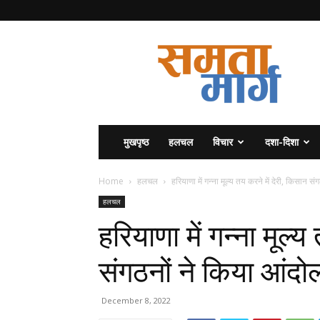
समता
मार्ग
मुखपृष्ठ
हलचल
विचार
दशा-दिशा
Home
हलचल
हरियाणा में गन्ना मूल्य तय करने में देरी, किसान संग
हलचल
हरियाणा में गन्ना मूल्
संगठनों ने किया आंद
December 8, 2022