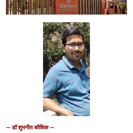
— डॉ शुभनीत कौशिक —