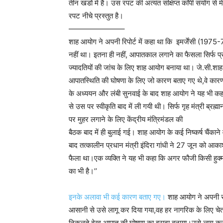
तीन खंडों में है। उस रपट की अत्यंत संक्षिप्त काॅपी संयोग स
रपट नीचे प्रस्तुत है।
———————–
शाह आयोग ने अपनी रिपोर्ट में कहा था कि इमर्जेंसी (1
नहीं था। इतना ही नहीं, आपातकाल लगाने का फैसला सिर्फ प्र
ज्यादतियों की जांच के लिए शाह आयोग बनाया था। जे.सी.शाह स
आपातस्थिति की घोषणा के लिए जो कारण बताए गए थे,वे कारण
के अध्ययन और लंबी सुनवाई के बाद शाह आयोग ने यह भी कहा था
से उस पर स्वीकृति बाद में ली गयी थी। सिर्फ गृह मंत्री ब्रह्
पर मुहर लगाने के लिए केंद्रीय मंत्रिमंडल की
बैठक बाद में ही बुलाई गई। शाह आयोग के कई निष्कर्ष चैं
बाद तत्कालीन प्रधान मंत्री इंदिरा गांधी ने 27 जून को आकाशव
फैला था।एक व्यक्ति ने यह भी कहा कि अगर फौजी किसी हुक्म क
का भी है।’’
इनके अलावा भी कई कारण बताए गए।
शाह आयोग ने अपनी रपट
आसानी से उसे लागू कर दिया गया,वह हर नागरिक के लिए चेतावन
निकलते देख आपात की घोषणा का इरादा बनाया।उसे लागू करा दिय