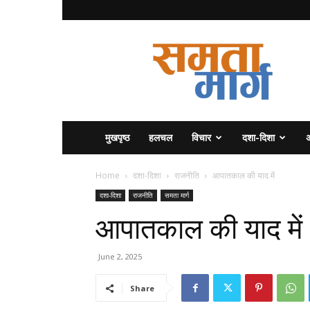
समता
मार्ग
मुखपृष्ठ
हलचल
विचार
दशा-दिशा
अ
Home
दशा-दिशा
राजनीति
आपातकाल की याद में
दशा-दिशा
राजनीति
समता मार्ग
आपातकाल की याद में
June 2, 2025
Share