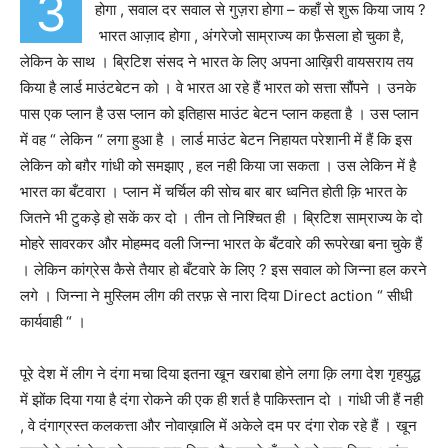
3
होगा , सवाल दर सवाल से गुज़रा होगा – कहाँ से शुरू किया जाय ?
भारत आज़ाद होगा , अंगरेजो साम्राज्य का फ़ैसला हो चुका है,
लेकिन के साथ । ब्रिटिश संसद ने भारत के लिए अपना आख़िरी वायसराय तय
किया है लार्ड माउंटबेटन को । वे भारत आ रहे हैं भारत को सत्ता सौंपने । उनके
पास एक प्लान है उस प्लान को इतिहास माउंट बेटन प्लान कहता है । उस प्लान
में वह “ लेकिन “ लगा हुआ है । लार्ड माउंट बेटन निहायत परेशानी में हैं कि इस
लेकिन को बग़ैर गांधी को समझाए , हल नही किया जा सकता । उस लेकिन में है
भारत का बँटवारा । प्लान में चर्चिल की सोच बार बार ध्वनित होती क़ि भारत के
जितने भी टुकड़े हो सकें कर दो । तीन तो निश्चित ही । ब्रिटिश साम्राज्य के दो
मोहरे सावरकर और मोहम्मद वली जिन्ना भारत के बँटवारे की रूपरेखा बना चुके हैं
। लेकिन कांग्रेस कैसे तैयार हो बँटवारे के लिए ? इस सवाल को जिन्ना हल करने
लगे । जिन्ना ने मुस्लिम लीग की तरफ़ से नारा दिया Direct action “ सीधी
कार्यवाही “ ।
पूरे देश में लीग ने दंगा मचा दिया इतना खून खराबा होने लगा क़ि लगा देश गृहयुद्ध
में झोंक दिया गया है दंगा रोकने की एक ही शर्त है पाकिस्तान दो । गांधी जी हैं नही
, वे दंगाग्रस्त कलकत्ता और नोवाख़ालि में अकेले दम पर दंगा रोक रहे हैं । खून