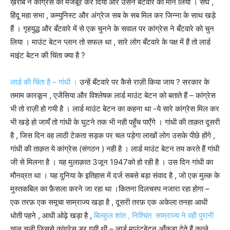
ख़राबे ने कांग्रेस को मजबूर कर दिया और उसने बँटवारे को मान लिया । संघ ,
हिंदू महा सभा , कम्युनिस्ट और अंग्रेज सब के सब मिल कर जिन्ना के साथ खड़े
हैं । गृहयुद्ध और बँटवारे में से एक चुनने के सवाल पर कांग्रेस ने बँटवारे को चुन
लिया । माउंट बेटन प्लान तो सफल था , सारे लोग बँटवारे के पक्ष में हैं तो लार्ड
माइंट बेटन की चिंता क्या है ?
लार्ड की चिंता है – गांधी ।
उन्हें बँटवारे पर कैसे राज़ी किया जाय ? सरकार के
तमाम कारकून , एजेंसिया और विश्लेषक लार्ड माउंट बेटन को बताते हैं – कांग्रेस
भी तो राज़ी हो गयी है । लार्ड माउंट बेटन का कहना था -ये सारे कांग्रेस मिल कर
भी खड़े हो जायँ तो गांधी के घुटने तक भी नही पहुँच पाएँगे । गांधी की ताक़त दूसरी
है , जिस दिन वह लाठी टेकता सड़क पर चल पड़ेगा लाखों लोग उसके पीछे होंगे ,
गांधी की ताक़त ये कांग्रेस (संगठन ) नही है । लार्ड माउंट बेटन तय करते हैं गांधी
जी से मिलना है । यह मुलाक़ात 3जून 1947को हो रही है । उस दिन गांधी का
मौनव्रत था । यह दुनिया के इतिहास में दर्ज सबसे बड़ा संवाद है , जो एक मुल्क के
मुस्तकबिल का फ़ैसला करने जा रहा था ।कितना दिलचस्प नजारा रहा होगा –
एक तरफ़ एक समूचा साम्राज्य खड़ा है , दूसरी तरफ़ एक अकेला तनहा आधी
धोती पहने , आधी ओढ़े खड़ा है ,
बिल्कुल शांत , निश्चिंत साम्राज्य ने वही पुरानी
चाल चली जिससे कांग्रेस डर गयी थी – लार्ड माउंटबेटन आँकड़ा देते हैं कत्ले