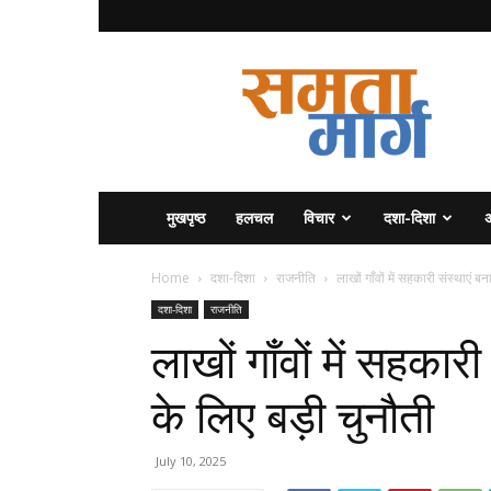
समता
मार्ग
मुखपृष्ठ
हलचल
विचार
दशा-दिशा
अ
Home
दशा-दिशा
राजनीति
लाखों गाँवों में सहकारी संस्थाएं 
दशा-दिशा
राजनीति
लाखों गाँवों में सहका
के लिए बड़ी चुनौती
July 10, 2025