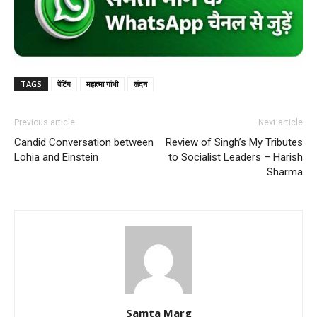
TAGS
पेंटिंग
महात्मा गांधी
लंदन
Previous article
Next article
Candid Conversation between
Review of Singh’s My Tributes
Lohia and Einstein
to Socialist Leaders – Harish
Sharma
Samta Marg