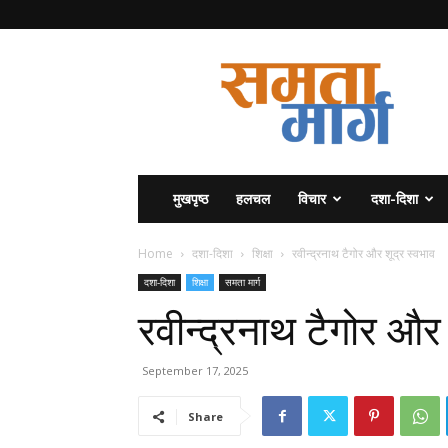
समता
मार्ग
मुखपृष्ठ
हलचल
विचार
दशा-दिशा
Home
दशा-दिशा
शिक्षा
रवीन्द्रनाथ टैगोर और शूद्र स्वभाव
दशा-दिशा
शिक्षा
समता मार्ग
रवीन्द्रनाथ टैगोर और 
September 17, 2025
Share