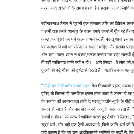
सवाल यह है जाति का आज के दौर में स्वरुप क्या है ? उसकी क्या
मरण आदि संस्कारों के समय महत्ता है। इसके अलावा जाति क
रवीन्द्रनाथ टैगोर ने पुरानी एक संस्कृत उत्ति का विवेचन कर
” अभी तक हमारे शास्त्र के वचन हमारे कानों में गूँज रहे हैं-”
अच्छा,पर दूसरे का धर्म अत्यन्त भयंकर है) परन्तु आज इसका क
परम्परागत नियमों का परिपालन करना चाहिए और इसका प्रकृ-पक
ओर कण-मात्र ध्यान न देकर,उनके परम्परागत बाह्य स्वरुपों 
ही बड़ी व्यक्तिगत हानि क्यों न हो। ” आगे लिखा ” वे लोग 
कृत्यों को बड़े गौरव की दृष्टि से देखते हैं। यद्यपि उनका 
”
पीढ़ी दर पीढ़ी बर्तन बनाते रहना,
तेल निकालते रहना;अथवा उ
पूछिए तो जितना ही मानसिक ह्रास होता जाता है,उतना ही यह सब
के प्रयोग की आवश्यकता होती है; परन्तु जातीय-वृत्ति के पीढ
समान हो जाता है और बार बार अपनी आवृत्ति करता रहता है।”
सवर्णों मनोदशा पर व्यंग्य रेखांकित करते हुए टैगोर ने लिखा ,
शूद्र धर्म ;और यही एक ऐसी अवस्था है ,जिसे जाति-धर्म की च
यही कारण है कि हम उन अर्द्धविलायती रमणियों के मुखों से, जिन