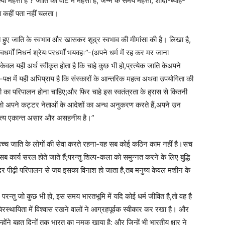
 महत्ता है ? जाति की वोट में महत्ता है, जन्म के समय महत्ता, शादी-ब्याह-
ा कहीं पता नहीं चलता।
ते हुए जाति के स्वभाव और खासकर शूद्र स्वभाव की मीमांसा की है। लिखा है,
स्वधर्मों निधनं श्रेयःपरधर्मों भयवहः”-(अपने धर्म में रह कर मर जाना
ेवल यही अर्थ स्वीकृत होता है कि चाहे कुछ भी हो,प्रत्येक जाति केअपने
्ष में यही अभिप्राय है कि संस्कारों के आन्तरिक महत्व अथवा उपयोगिता की
ही का परिपालन होना चाहिए;और फिर चाहे इस स्वतंत्रता के ह्रास से कितनी
जो,जो अपने कट्टर नेताओं के आदेशों का अन्ध अनुकरण करते हैं,अपने उन
यह कृत्य एकान्त असार और असहनीय है।”
च्च जाति के लोगों की सेवा करते रहना-यह सब कोई कठिन काम नहीं है।सच
 कार्य सरल होते जाते हैं;परन्तु शिल्प-कला को समुन्नत करने के लिए बुद्धि
़ी दर पीढ़ी परिपालन से जब इसका विनाश हो जाता है,तब मनुष्य केवल मशीन के
 ” परन्तु जो कुछ भी हो, इस समय भारतभूमि में यदि कोई धर्म जीवित है,तो वह है
िरस्थायिता में विश्वास रखने वालों ने आग्रहपूर्वक स्वीकार कर रखा है। और
्होंने बहुत दिनों तक भारत का नमक खाया है; और जिन्हें भी भारतीय क्षार ने