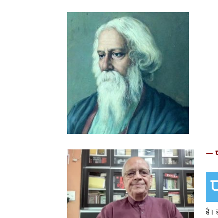
— प
है। 