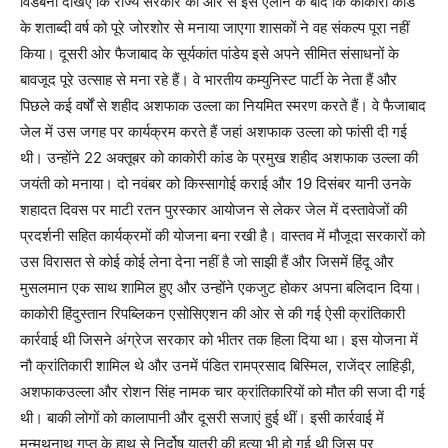
विडंबना देखिए कि राज्य सरकार की ओर से इस एलान के बाद कि काकोरी कांड
के शताब्दी वर्ष को पूरे जोरशोर से मनाया जाएगा शासकों ने वह संकल्प पूरा नहीं
किया। दूसरी ओर फैजाबाद के सूर्यकांत पांडेय इसे अपने सीमित संसाधनों के
बावजूद पूरे उत्साह से मना रहे हैं। वे भारतीय कम्युनिस्ट पार्टी के नेता हैं और
पिछले कई वर्षों से शहीद अशफाक उल्ला का नियमित स्मरण करते हैं। वे फैजाबाद
जेल में उस जगह पर कार्यक्रम करते हैं जहां अशफाक उल्ला को फांसी दी गई
थी। उन्होंने 22 अक्तूबर को काकोरी कांड के प्रमुख शहीद अशफाक उल्ला की
जयंती को मनाया। दो नवंबर को किस्सागोई कराई और 19 दिसंबर यानी उनके
शहादत दिवस पर माटी रतन पुरस्कार आयोजन से लेकर जेल में दस्तावेजों की
प्रदर्शनी सहित कार्यक्रमों की योजना बना रखी है। वास्तव में मौजूदा सरकारों को
उस विरासत से कोई कोई लेना देना नहीं है जो साझी हैं और जिसमें हिंदू और
मुसलमान एक साथ शामिल हुए और उन्होंने एकजुट होकर अपना बलिदान दिया।
काकोरी हिंदुस्तान रिपब्लिकन एसोसिएशन की ओर से की गई ऐसी क्रांतिकारी
कार्रवाई थी जिसने अंग्रेज सरकार को भीतर तक हिला दिया था। इस योजना में
नौ क्रांतिकारी शामिल थे और उनमें पंडित रामप्रसाद बिस्मिल, राजेंद्र लाहिड़ी,
अशफाकउल्ला और रोशन सिंह नामक चार क्रांतिकारियों को मौत की सजा दी गई
थी। बाकी लोगों को कालापानी और दूसरी सजाएं हुई थीं। इसी कार्रवाई में
मन्मथनाथ गुप्त के हाथ से निर्दोष यात्री की हत्या भी हो गई थी जिस पर