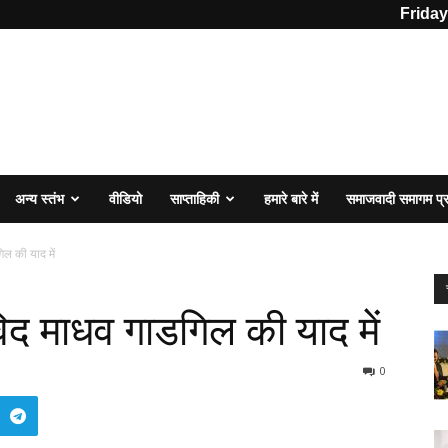
Friday
अन्य स्तंभ
वीडियो
साप्ताहिकी
हमारे बारे में
समाजवादी समागम प
िल की याद में
णविद माधव गाडगिल की याद में
0