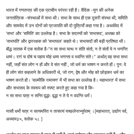
भारत में गणतन्त्र की एक प्राचीन परंपरा रही है। वैदिक -युग की अनेक
जनतांत्रिक -संस्थाओं में सभा थी। सभा के साथ ही एक दूसरी संस्था थी, समिति
और सामवेद में उन दोनों को प्रजापति की दो पुत्रियाँ कहा गया है। अथर्ववेद में
‘सभा’ और ‘समिति’ का उल्लेख है। सभा के सदस्यों को ‘सभासद’, अध्यक्ष को
‘सभापति’ और द्वाररक्षक को ‘सभापाल’ कहते थे। सभासदों की बड़ी प्रतिष्ठा थी।
बौद्ध जातक में एक श्लोक है-“न सा सभा यत्थ न संति संतो, न ते संतों ये न भणन्ति
धम्मं। रागं च दोषं च पहाय मोहं धम्म भणन्ता व भवन्ति संते।” अर्थात्‌ वह सभा सभा
नहीं, जहाँ संत लोग न हों और वे संत नहीं , जो धर्म का भाषण न करते हों। पुन: वे
ही लोग संत कहलाने के अधिकारी थे, जो राग, द्वेष और मोह को छोड़कर धर्म का
भाषण करते हों। ‘वाल्मीकि रामायण’ में भी सभा का उल्लेख है। महाभारत’ में सभा
और सभासद के स्वरूप को स्पष्ट करते हुए कहा गया है कि-
न सा सभा यत्र न सन्ति वृद्धाः वृद्धा न ते ये न वदन्ति धर्मं।
नासौ धर्मो यत्र न सत्यमस्ति न तत्सत्यं यच्छलेनाभ्युपेतम् ।[महाभारत, उद्योग पर्व,
अध्याय३५, श्लोक ५८ ]