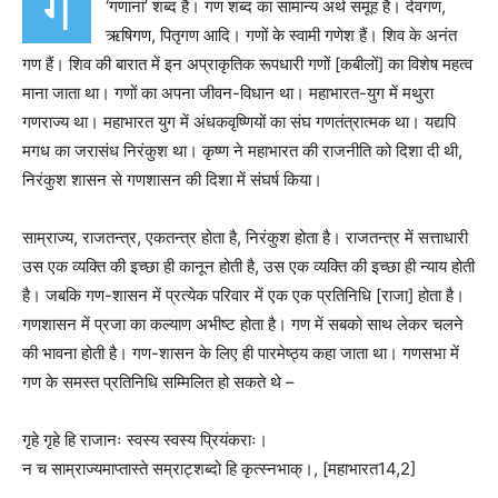
ग
‘गणानां’ शब्द हैं। गण शब्द का सामान्य अर्थ समूह है। देवगण,
ऋषिगण, पितृगण आदि। गणों के स्वामी गणेश हैं। शिव के अनंत
गण हैं। शिव की बारात में इन अप्राकृतिक रूपधारी गणों [कबीलों] का विशेष महत्व
माना जाता था। गणों का अपना जीवन-विधान था। महाभारत-युग में मथुरा
गणराज्य था। महाभारत युग में अंधकवृष्णियों का संघ गणतंत्रात्मक था। यद्यपि
मगध का जरासंध निरंकुश था। कृष्ण ने महाभारत की राजनीति को दिशा दी थी,
निरंकुश शासन से गणशासन की दिशा में संघर्ष किया।
साम्राज्य, राजतन्त्र, एकतन्त्र होता है, निरंकुश होता है। राजतन्त्र में सत्ताधारी
उस एक व्यक्ति की इच्छा ही कानून होती है, उस एक व्यक्ति की इच्छा ही न्याय होती
है। जबकि गण-शासन में प्रत्येक परिवार में एक एक प्रतिनिधि [राजा] होता है।
गणशासन में प्रजा का कल्याण अभीष्ट होता है। गण में सबको साथ लेकर चलने
की भावना होती है। गण-शासन के लिए ही पारमेष्ठ्य कहा जाता था। गणसभा में
गण के समस्त प्रतिनिधि सम्मिलित हो सकते थे –
गृहे गृहे हि राजानः स्वस्य स्वस्य प्रियंकराः।
न च साम्राज्यमाप्तास्ते सम्राट्शब्दो हि कृत्स्नभाक्।, [महाभारत14,2]