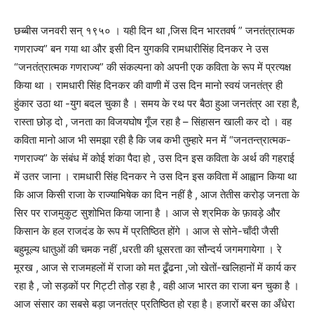
छब्बीस जनवरी सन्‌ १९५० । यही दिन था ,जिस दिन भारतवर्ष ” जनतंत्रात्मक
गणराज्य” बन गया था और इसी दिन युगकवि रामधारीसिंह दिनकर ने उस
“जनतंत्रात्मक गणराज्य” की संकल्पना को अपनी एक कविता के रूप में प्रत्यक्ष
किया था । रामधारी सिंह दिनकर की वाणी में उस दिन मानो स्वयं जनतंत्र ही
हुंकार उठा था -युग बदल चुका है । समय के रथ पर बैठा हुआ जनतंत्र आ रहा है,
रास्ता छोड़ दो , जनता का विजयघोष गूँज रहा है – सिंहासन खाली कर दो । वह
कविता मानो आज भी समझा रही है कि जब कभी तुम्हारे मन में “जनतन्त्रात्मक-
गणराज्य” के संबंध में कोई शंका पैदा हो , उस दिन इस कविता के अर्थ की गहराई
में उतर जाना । रामधारी सिंह दिनकर ने उस दिन इस कविता में आह्वान किया था
कि आज किसी राजा के राज्याभिषेक का दिन नहीं है , आज तेतीस करोड़ जनता के
सिर पर राजमुकुट सुशोभित किया जाना है । आज से श्रमिक के फ़ावड़े और
किसान के हल राजदंड के रूप में प्रतिष्ठित होंगे । आज से सोने-चाँदी जैसी
बहुमूल्य धातुओं की चमक नहीं ,धरती की धूसरता का सौन्दर्य जगमगायेगा । रे
मूरख , आज से राजमहलों में राजा को मत ढूँढना ,जो खेतों-खलिहानों में कार्य कर
रहा है , जो सड़कों पर गिट्टी तोड़ रहा है , वही आज भारत का राजा बन चुका है ।
आज संसार का सबसे बड़ा जनतंत्र प्रतिष्ठित हो रहा है। हजारों बरस का अँधेरा