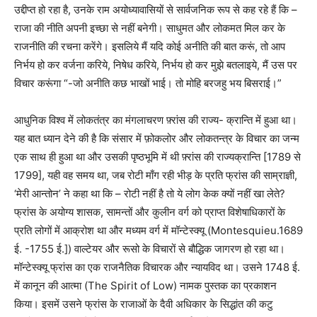
उद्दीप्त हो रहा है, उनके राम अयोध्यावासियों से सार्वजनिक रूप से कह रहे हैं कि –
राजा की नीति अपनी इच्छा से नहीं बनेगी। साधुमत और लोकमत मिल कर के
राजनीति की रचना करेंगे। इसलिये मैं यदि कोई अनीति की बात करूं, तो आप
निर्भय हो कर वर्जना करिये, निषेध करिये, निर्भय हो कर मुझे बतलाइये, मैं उस पर
विचार करूंगा “-जो अनीति कछ भाखों भाई। तो मोहि बरजहु भय बिसराई।”
आधुनिक विश्व में लोकतंत्र का मंगलाचरण फ़्रांस की राज्य- क्रान्ति में हुआ था।
यह बात ध्यान देने की है कि संसार में फ़ोकलोर और लोकतन्त्र के विचार का जन्म
एक साथ ही हुआ था और उसकी पृष्ठभूमि में थी फ़्रांस की राज्यक्रान्ति [1789 से
1799], यही वह समय था, जब रोटी माँग रही भीड़ के प्रति फ्रांस की साम्राज्ञी,
‘मेरी आन्तोन’ ने कहा था कि – रोटी नहीं है तो ये लोग केक क्यों नहीं खा लेते?
फ्रांस के अयोग्य शासक, सामन्तों और कुलीन वर्ग को प्राप्त विशेषाधिकारों के
प्रति लोगों में आक्रोश था और मध्यम वर्ग में मॉन्टेस्क्यू (Montesquieu.1689
ई. -1755 ई.]) वाल्टेयर और रूसो के विचारों से बौद्धिक जागरण हो रहा था।
मॉन्टेस्क्यू फ्रांस का एक राजनैतिक विचारक और न्यायविद था। उसने 1748 ई.
में कानून की आत्मा (The Spirit of Low) नामक पुस्तक का प्रकाशन
किया। इसमें उसने फ्रांस के राजाओं के दैवी अधिकार के सिद्धांत की कटु