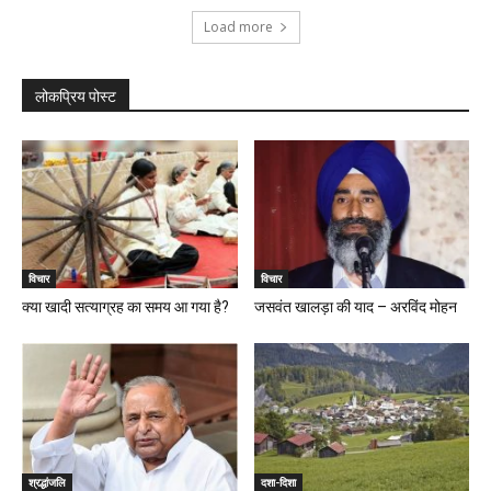
Load more
लोकप्रिय पोस्ट
विचार
विचार
क्या खादी सत्याग्रह का समय आ गया है?
जसवंत खालड़ा की याद – अरविंद मोहन
श्रद्धांजलि
दशा-दिशा