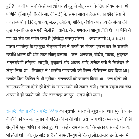
हुई है। गणों या संघों के ही आदर्श पर ही बुद्ध ने बौद्ध-संघ के लिए नियम बनाए थे।
पाणिनि (ईसा पूर्व पाँचवीं-सातवीं सदी) के समय सारा वाहीक पंजाब और सिंध में
गणराज्य थे। विदेह, शाक्य, मल्ल, कोलिय, मोरिय, यौधेय गणराज्य के संबंध की
कुछ प्रमाणिक सामग्री मिली है। अनेकानेक गणराज्य आयुधजीवी थे। पाणिनि ने
गण को संघ का पर्याय कहा है (संघोद्धौ गणप्रशंसयो :, अष्टाध्यायी 3,3,86)।
मालव गणतंत्र के प्रमुख विक्रमादित्य ने शकों पर विजय प्राप्त कर के शकारि
उपाधि धारण की और शक संवत् चलाया। कठ, अस्सक, यौधेय, मालव, क्षुद्रक,
अग्रश्रेणी क्षत्रिय, सौभूति, मुचुकर्ण और अंबष्ठ आदि अनेक गणों ने सिकंदर से
लोहा लिया था। सिकंदर ने भारतीय गणराज्यों को छिन्न-विच्छिन्न कर दिया था।
उसके पिता फिलिप ने भी ग्रीक- गणराज्यों को समाप्त किया था। उन दोनों की
साम्राज्यलिप्सा दोनों ही देशों के नगरराज्यों को डकार गयी। समय बदला तब संघ
आपस में ही लड़ने लगे और राजतंत्र का पुन: उदय होने लगा।
समष्टि-चेतना और समष्टि-विवेक
का प्राचीन भारत में बहुत मान था। पुराने समय
में गाँवो की पंचायत चुनाव से गठित की जाती थी। उसे न्याय और व्यवस्था, दोनों ही
क्षेत्रों में खूब अधिकार मिले हुए थे। कई ग्राम-पंचायतों के ऊपर एक बड़ी पंचायत
भी होती थी। गो. तुलसीदास हैं तो सामन्ती-युग में किन्तु लोकतन्त्र उनके मन में