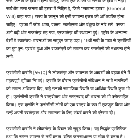
सत्ता जनता के हाथ में होनी चाहिए, किसी एक व्यक्ति या संस्था के हाथ में नहीं।
सार्वभौम सत्ता जनता की इच्छा में निहित है, जिसे “सामान्य इच्छा” (General
Will) कहा गया। राज्य के कानून को इसी सामान्य इच्छा की अभिव्यक्ति होना
चाहिए। प्रजा में जोश आया, एकता, स्वतंत्रता और बंधुत्व के नारे लगे, प्रजा
आगे बढ़ी और राजतंत्र ढह गया, प्रजातंत्र की स्थापना हुई। यूरोप के अन्यान्य
देशों में स्वातंत्र्य-भावनाओं का समुद्र उमड़ पड़ा। 19वीं सदी के मध्य से क्रांतियों
का युग पुन: प्रारंभ हुआ और राजतंत्रों को समाप्त कर गणतंत्रों की स्थापना होने
लगी.
फ्रांसीसी क्रांति [१७९२] ने लोकतंत्र और समानता के आदर्शों को बढ़ावा देने में
महत्वपूर्ण भूमिका निभाई। क्रांति के दौरान फ्रांसीसी संविधान ने सभी नागरिकों
को समान अधिकार दिए, चाहे उनकी सामाजिक स्थिति या आर्थिक स्थिति कुछ भी
हो। फ्रांसीसी क्रांति ने राष्ट्रीयता और राष्ट्रवाद की भावना को भी प्रोत्साहित
किया। इस क्रांति ने फ्रांसीसी लोगों को एक राष्ट्र के रूप में एकजुट किया और
उन्हें अपनी स्वतंत्रता और समानता के लिए संघर्ष करने की प्रेरणा दी।
फ्रांसीसी क्रांति ने लोकतंत्र के विचार को सुदृढ़ किया। यह सिद्धांत प्रतिष्ठित
हुआ कि राष्ट्र सामन्त से नहीं बनता, बल्कि जनसाधारण या लोक से बनता है।