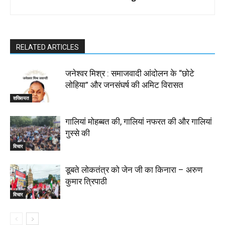
RELATED ARTICLES
जनेश्वर मिश्र : समाजवादी आंदोलन के “छोटे
लोहिया” और जनसंघर्ष की अमिट विरासत
शख्सियत
गालियां मोहब्बत की, गालियां नफरत की और गालियां
गुस्से की
विचार
डूबते लोकतंत्र को जेन जी का किनारा – अरुण
कुमार त्रिपाठी
विचार