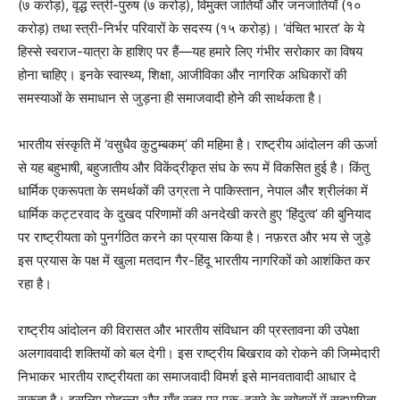
(७ करोड़), वृद्ध स्त्री-पुरुष (७ करोड़), विमुक्त जातियाँ और जनजातियाँ (१०
करोड़) तथा स्त्री-निर्भर परिवारों के सदस्य (१५ करोड़)। ‘वंचित भारत’ के ये
हिस्से स्वराज-यात्रा के हाशिए पर हैं—यह हमारे लिए गंभीर सरोकार का विषय
होना चाहिए। इनके स्वास्थ्य, शिक्षा, आजीविका और नागरिक अधिकारों की
समस्याओं के समाधान से जुड़ना ही समाजवादी होने की सार्थकता है।
भारतीय संस्कृति में ‘वसुधैव कुटुम्बकम्’ की महिमा है। राष्ट्रीय आंदोलन की ऊर्जा
से यह बहुभाषी, बहुजातीय और विकेंद्रीकृत संघ के रूप में विकसित हुई है। किंतु
धार्मिक एकरूपता के समर्थकों की उग्रता ने पाकिस्तान, नेपाल और श्रीलंका में
धार्मिक कट्टरवाद के दुखद परिणामों की अनदेखी करते हुए ‘हिंदुत्व’ की बुनियाद
पर राष्ट्रीयता को पुनर्गठित करने का प्रयास किया है। नफ़रत और भय से जुड़े
इस प्रयास के पक्ष में खुला मतदान गैर-हिंदू भारतीय नागरिकों को आशंकित कर
रहा है।
राष्ट्रीय आंदोलन की विरासत और भारतीय संविधान की प्रस्तावना की उपेक्षा
अलगाववादी शक्तियों को बल देगी। इस राष्ट्रीय बिखराव को रोकने की जिम्मेदारी
निभाकर भारतीय राष्ट्रीयता का समाजवादी विमर्श इसे मानवतावादी आधार दे
सकता है। इसलिए मोहल्ला और गाँव स्तर पर एक-दूसरे के त्योहारों में सहभागिता