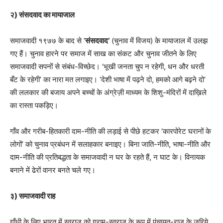
२) संसदवाद का मायाजाल
समाजवादी १९७७ के बाद से ‘
संसदवाद’
(चुनाव में विजय) के मायाजाल में उलझ
गए हैं। चुनाव हारने पर समाज में साख का संकट और चुनाव जीतने के लिए
समाजवादी सपनों से संबंध-विच्छेद। ‘भूखी जनता चुप न रहेगी, धन और धरती
बँट के रहेगी’ का नारा मत लगाइए। ‘देशी भाषा में पढ़ने दो, हमको आगे बढ़ने दो’
की ललकार की बजाय अपने बच्चों के अंग्रेज़ी माध्यम के शिशु-मंदिरों में दाख़िले
का रास्ता पकड़िए।
गाँव और गरीब-हितकारी दाम-नीति की लड़ाई से पीछे हटकर ‘कारपोरेट घरानों के
लोगों’ को चुनाव प्रबंधन में सलाहकार बनाइए। बिना जाति-नीति, भाषा-नीति और
दाम-नीति की प्रतिबद्धता के समाजवादी न घर के रहते हैं, न घाट के। विनायक
बनाने में ढेरों वानर बनते चले गए।
३) समाजवादी राह
गाँधी के लिए भारत में स्वराज को ग्राम-स्वराज के रूप में पंचायत-राज के ज़रिये