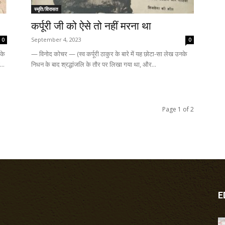
स्मृति/विरासत
कर्पूरी जी को ऐसे तो नहीं मरना था
September 4, 2023
0
0
 के
— विनोद कोचर — (स्व कर्पूरी ठाकुर के बारे में यह छोटा-सा लेख उनके
...
निधन के बाद श्रद्धांजलि के तौर पर लिखा गया था, और...
Page 1 of 2
E