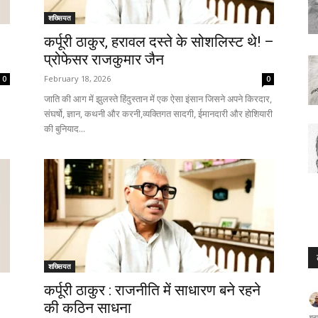
शख्सियत
कर्पूरी ठाकुर, हरावल दस्ते के सोशलिस्ट थे! –
प्रोफेसर राजकुमार जैन
February 18, 2026
0
0
जाति की आग में झुलस्ते हिंदुस्तान में एक ऐसा इंसान जिसने अपने किरदार,
संघर्षो, ज्ञान, कथनी और करनी,व्यक्तिगत सादगी, ईमानदारी और होशियारी
की बुनियाद...
शख्सियत
कर्पूरी ठाकुर : राजनीति में साधारण बने रहने
की कठिन साधना