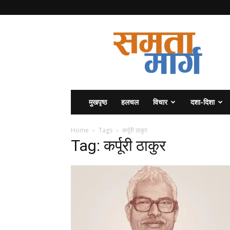
समता
मार्ग
मुखपृष्ठ
हलचल
विचार
दशा-दिशा
Home
Tags
कर्पूरी ठाकुर
Tag: कर्पूरी ठाकुर