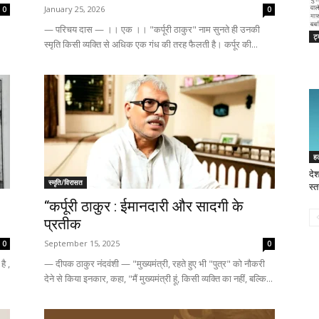
January 25, 2026
0
0
— परिचय दास — ।। एक ।। "कर्पूरी ठाकुर" नाम सुनते ही उनकी
ट्
स्मृति किसी व्यक्ति से अधिक एक गंध की तरह फैलती है। कर्पूर की...
ह
देश
स्मृति/विरासत
स्त
“कर्पूरी ठाकुर : ईमानदारी और सादगी के
प्रतीक
September 15, 2025
0
0
ै ,
— दीपक ठाकुर नंदवंशी​ — "मुख्यमंत्री, रहते हुए भी "पुत्र" को नौकरी
देने से किया इनकार, कहा, "मैं मुख्यमंत्री हूं, किसी व्यक्ति का नहीं, बल्कि...