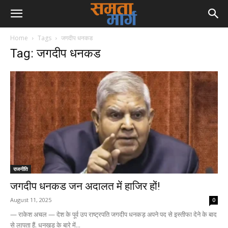
Home
Tags
जगदीप धनकड
Tag: जगदीप धनकड
राजनीति
जगदीप धनकड जन अदालत में हाजिर हों!
August 11, 2025
0
— राकेश अचल — देश के पूर्व उप राष्ट्रपति जगदीप धनकड़ अपने पद से इस्तीफा देने के बाद
से लापता हैं. धनखड़ के बारे में...