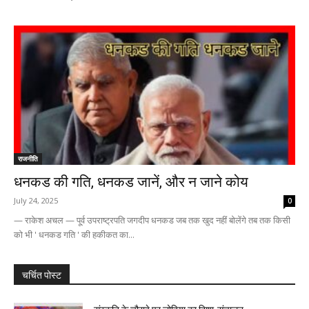
राजनीति
धनकड की गति, धनकड जानें, और न जाने कोय
July 24, 2025
0
— राकेश अचल — पू्र्व उपराष्ट्रपति जगदीप धनकड जब तक खुद नहीं बोलेंगे तब तक किसी
को भी ' धनकड गति ' की हकीकत का...
चर्चित पोस्ट