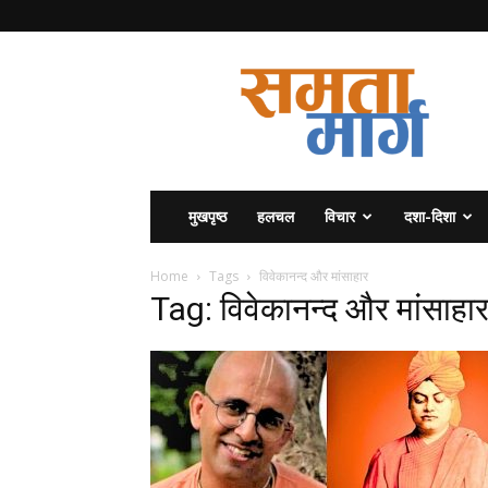
समता
मार्ग
मुखपृष्ठ
हलचल
विचार
दशा-दिशा
Home
Tags
विवेकानन्द और मांसाहार
Tag: विवेकानन्द और मांसाहा