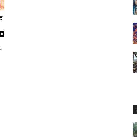
्द
0
ास