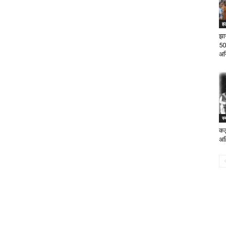
ह
झा
50
अन
स्
कट्
अह