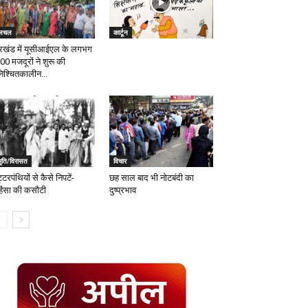
लचल
कार्टून
रखंड में यूसीआईएल के लगभग
00 मजदूरों ने शुरू की
िश्चितकालीन...
मृति/विरासत
विचार
टरपंथियों से कैसे निपटें-
छह साल बाद भी नोटबंदी का
िंसा की कसौटी
दुष्प्रभाव