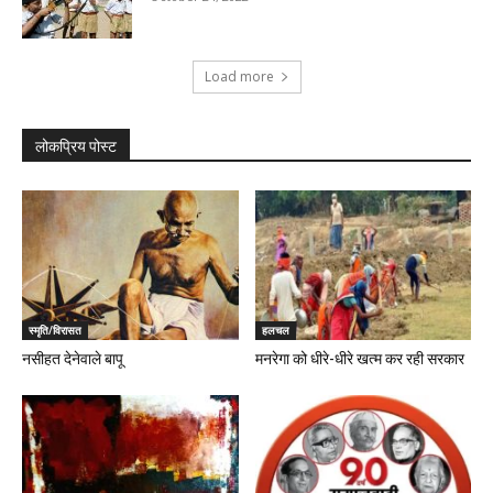
Load more
लोकप्रिय पोस्ट
स्मृति/विरासत
हलचल
नसीहत देनेवाले बापू
मनरेगा को धीरे-धीरे खत्म कर रही सरकार