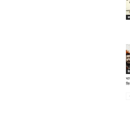
का
वि
भा
सि