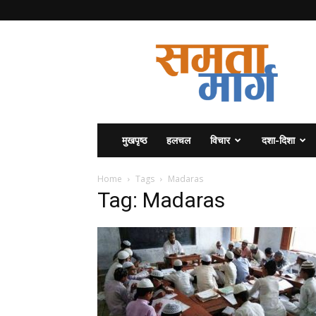
समता
मार्ग
मुखपृष्ठ
हलचल
विचार
दशा-दिशा
Home
Tags
Madaras
Tag: Madaras